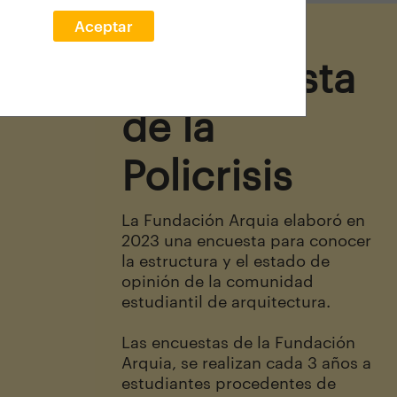
Aceptar
La Encuesta
de la
Policrisis
La Fundación Arquia elaboró en
2023 una encuesta para conocer
la estructura y el estado de
opinión de la comunidad
estudiantil de arquitectura.
Las encuestas de la Fundación
Arquia, se realizan cada 3 años a
estudiantes procedentes de