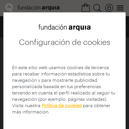
Home
Mediateca
Filmoteca
Detalle Conferencia
Configuración de cookies
Peter Cook en conversación con
Gonzalo Herrero
[Conferencia]
En este sitio web usamos cookies de terceros
para recabar información estadística sobre tu
navegación y para mostrarte publicidad
personalizada basada en tus preferencias
teniendo en cuenta el perfil realizado al seguir tu
navegación (por ejemplo, páginas visitadas).
Visita nuestra
Política de cookies
para obtener
más información.