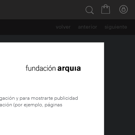
volver
anterior
siguiente
egación y para mostrarte publicidad
 Ana (1975-),
gación (por ejemplo, páginas
uillermo, María,
es y Arquitecturas