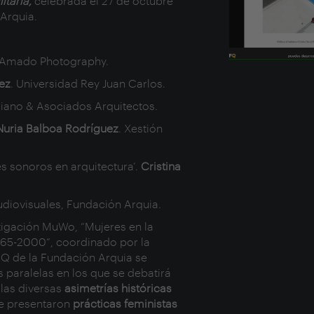
itaria,
celebrada el 27 de octubre
 Arquia.
 Amado Photography.
ez
. Universidad Rey Juan Carlos.
riano & Asociados Arquitectos.
Nuria Balboa Rodríguez
. Xestión
es sonoros en arquitectura’.
Cristina
diovisuales, Fundación Arquia.
stigación MuWo,
“Mujeres en la
1965-2000”
, coordinado por la
FQ de la Fundación Arquia se
s paralelas en los que se debatirá
 las diversas
asimetrías históricas
 Se presentaron
prácticas feministas