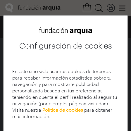
Home
Mediateca
Filmoteca
Detalle Conferencia
Configuración de cookies
Pedagogías críticas
Desafíos educativos
En este sitio web usamos cookies de terceros
para recabar información estadística sobre tu
navegación y para mostrarte publicidad
personalizada basada en tus preferencias
teniendo en cuenta el perfil realizado al seguir tu
navegación (por ejemplo, páginas visitadas).
Visita nuestra
Política de cookies
para obtener
más información.