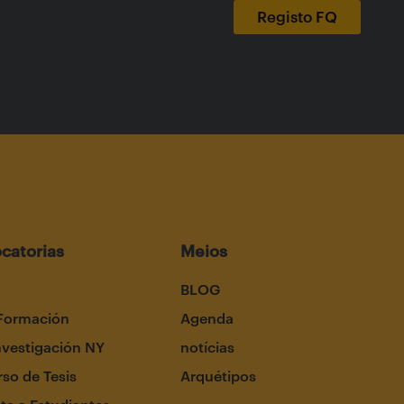
catorias
Meios
BLOG
Formación
Agenda
nvestigación NY
notícias
so de Tesis
Arquétipos