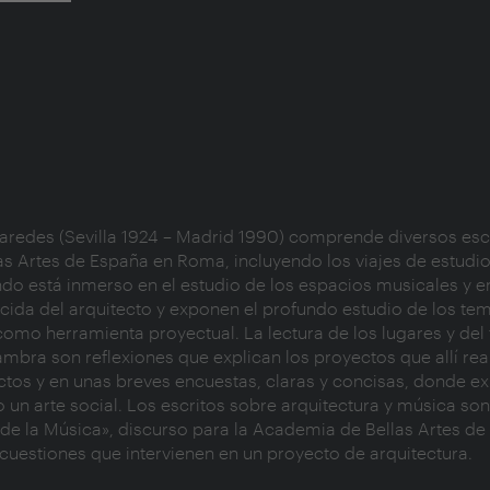
Paredes (Sevilla 1924 – Madrid 1990) comprende diversos esc
s Artes de España en Roma, incluyendo los viajes de estudio
ando está inmerso en
el estudio de los espacios musicales y
e
ida del arquitecto y exponen el profundo estudio de los tem
como herramienta proyectual. La lectura de los lugares y de
mbra son reflexiones que explican los proyectos
que allí re
tos y en unas breves encuestas, claras y concisas, donde ex
 un arte social. Los escritos sobre arquitectura y música so
 de la Música», discurso para la Academia de Bellas Artes d
cuestiones que intervienen en un proyecto de arquitectura.