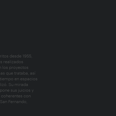
ritos desde 1955,
s realizados
n los proyectos
as que trataba, así
l tiempo en espacios
alizó. Su mirada
pone sus juicios y
n coherentes con
e San Fernando,