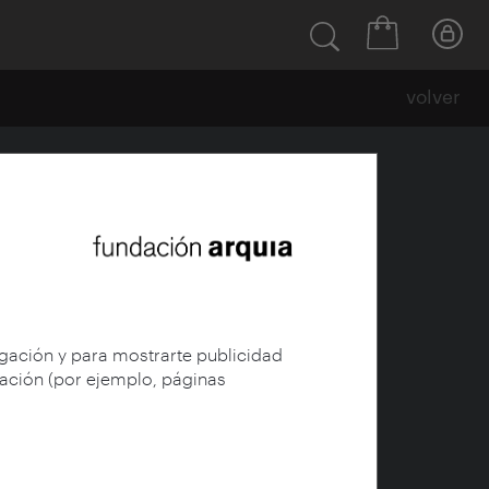
volver
ctos
-1990)
egación y para mostrarte publicidad
gación (por ejemplo, páginas