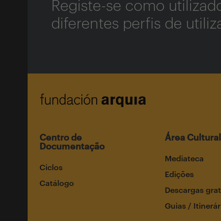
Registe-se como utiliza
diferentes perfis de utili
Centro de
Área Cultural
Documentação
Mediateca
Ciclos
Edições
Catálogo
Descargas grat
Guias / Itinerár