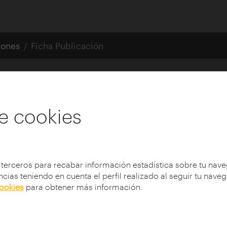
iones
Ficha Publicación
rquitectura y arquite
e cookies
Autor:
García de Paredes, José María (1924
 terceros para recabar información estadística sobre tu nav
Prefácio:
García de Paredes, Ángela (1958-)
cias teniendo en cuenta el perfil realizado al seguir tu nave
cookies
para obtener más información.
Coleção:
la cimbra
N.º da coleção:
19
Tema:
Arquitectos -- España