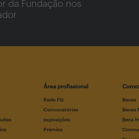
dor da Fundação nos
zador
Área profissional
Convo
Rede FQ
Becas
Convocatórias
Becas 
uitas
exposições
Beca I
ios
Prémios
Concur