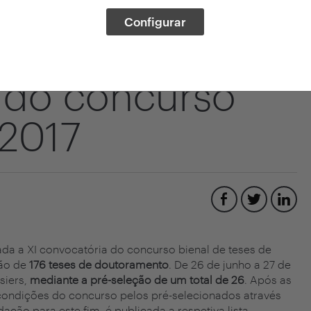
Configurar
es pré-
 do concurso
 2017
ada a XI convocatória do concurso bienal de teses de
ção de
176 teses de doutoramento
. De 26 de junho a 27 de
siers,
mediante a pré-seleção de um total de 26
. Após as
condições do concurso pelos pré-selecionados através
ação para este fim, é publicada a respetiva lista.