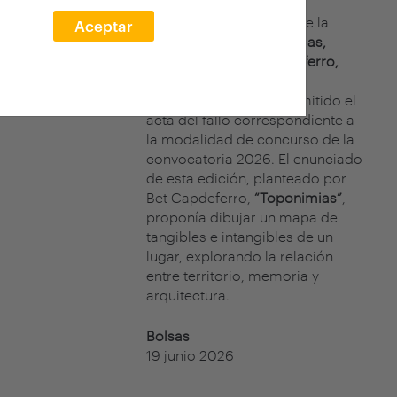
El jurado del concurso de la
Aceptar
XXVII edición arquia/becas,
formado por
Bet Capdeferro,
cofundadora de
bosch.capdeferro, ha emitido el
acta del fallo correspondiente a
la modalidad de concurso de la
convocatoria 2026. El enunciado
de esta edición, planteado por
Bet Capdeferro,
“Toponimias”
,
proponía dibujar un mapa de
tangibles e intangibles de un
lugar, explorando la relación
entre territorio, memoria y
arquitectura.
Bolsas
19 junio 2026