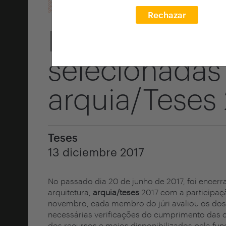
Rechazar
Lista das tes
selecionadas
arquia/Teses
Teses
13 diciembre 2017
No passado dia 20 de junho de 2017, foi encerr
arquitetura,
arquia/teses
2017 com a participa
novembro, cada membro do júri avaliou os dos
necessárias verificações do cumprimento das 
dos recursos e meios disponibilizados pela fund