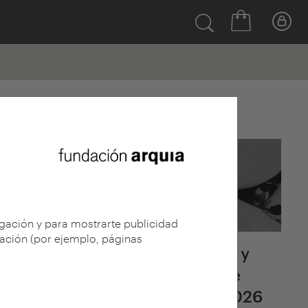
Últimas noticias
egación y para mostrarte publicidad
gación (por ejemplo, páginas
Fallo del jurado y
adjudicación de
arquia/becas 2026