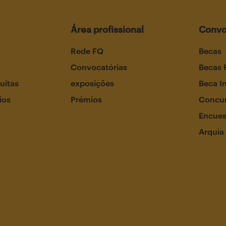
Área profissional
Convo
Rede FQ
Becas
Convocatórias
Becas 
uitas
exposições
Beca I
ios
Prémios
Concur
Encues
Arquia