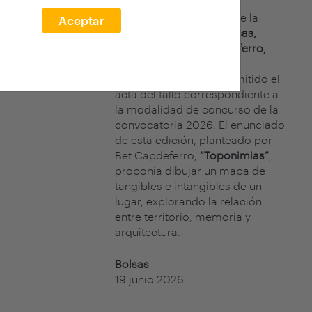
El jurado del concurso de la
Aceptar
XXVII edición arquia/becas,
formado por
Bet Capdeferro,
cofundadora de
bosch.capdeferro, ha emitido el
acta del fallo correspondiente a
la modalidad de concurso de la
convocatoria 2026. El enunciado
de esta edición, planteado por
Bet Capdeferro,
“Toponimias”
,
proponía dibujar un mapa de
tangibles e intangibles de un
lugar, explorando la relación
entre territorio, memoria y
arquitectura.
Bolsas
19 junio 2026