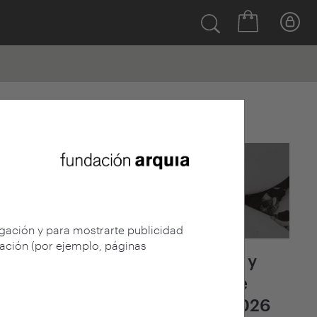
Últimas noticias
egación y para mostrarte publicidad
gación (por ejemplo, páginas
Fallo del jurado y
adjudicación de
arquia/becas 2026