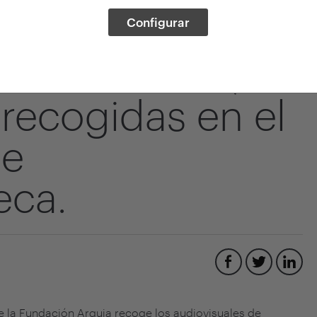
rendidas: El
Configurar
enta su obra,
recogidas en el
de
eca.
 la Fundación Arquia recoge los audiovisuales de