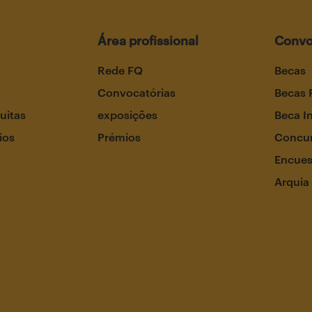
Área profissional
Convo
Rede FQ
Becas
Convocatórias
Becas 
uitas
exposições
Beca I
ios
Prémios
Concur
Encues
Arquia