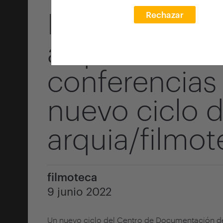
Lecciones ap
Rechazar
arquitecto cu
conferencias 
nuevo ciclo 
arquia/filmot
filmoteca
9 junio 2022
Un nuevo ciclo del Centro de Documentación de