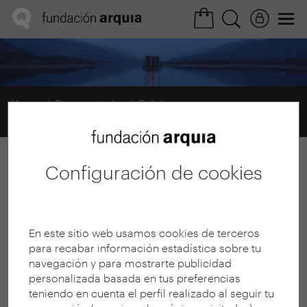
Home
Convocatorias
Próxima
Explora
arquia/próxima
Configuración de cookies
En este sitio web usamos cookies de terceros
para recabar información estadística sobre tu
navegación y para mostrarte publicidad
personalizada basada en tus preferencias
< Seleccionar filtros
22 Resultados
teniendo en cuenta el perfil realizado al seguir tu