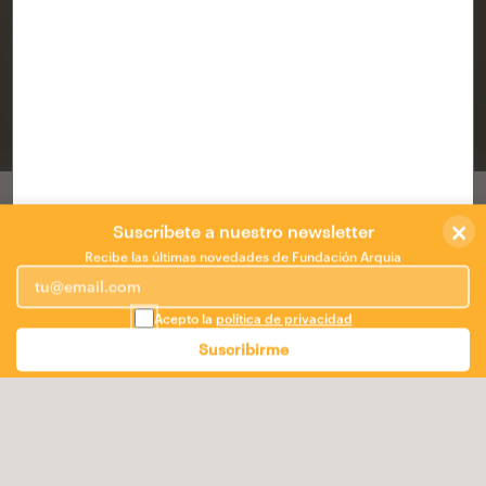
CORDURA
CÓRDOBA
/
arquitextonica
,
Miguel Villegas Ballesta
,
Lourdes
Bueno Garnica
×
Concurso de ideas Centro Cívico Ajerquía
Suscríbete a nuestro newsletter
Norte de Córdoba
Recibe las últimas novedades de Fundación Arquia
Necesitamos menos edificios programados, menos
Acepto la
política de privacidad
edificios funcionales.
Necesitamos lugares.
Suscribirme
Espacios programables, edificios capaces de atraer
gente y sus actividades y servir a distintos propósitos
según sean requeridos.
Hagamos evolucionar los edificios funcionales hacia
edificios usables.