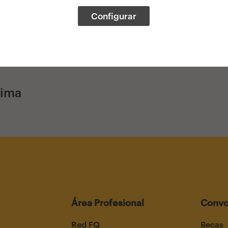
Configurar
xima
Área Profesional
Convo
Red FQ
Becas