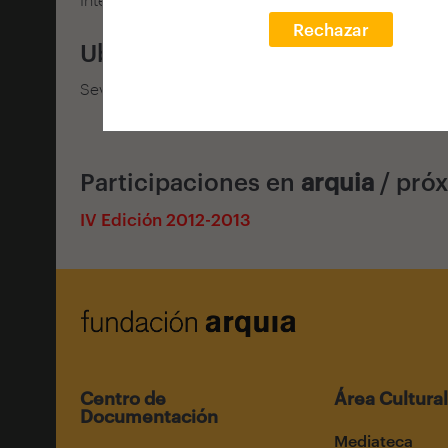
Rechazar
Ubicación
Sevilla
Participaciones en
arquia
/ pró
IV Edición 2012-2013
Centro de
Área Cultural
Documentación
Mediateca