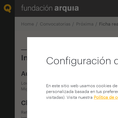
Home
Convocatorias
Próxima
Ficha re
Información
Configuración 
Autoría
Lourdes Bueno Garnica
En este sitio web usamos cookies de
Miguel Villegas Ballesta
personalizada basada en tus preferen
visitadas). Visita nuestra
Política de 
Clasificación / Tipología
Reforma
Interiorismo