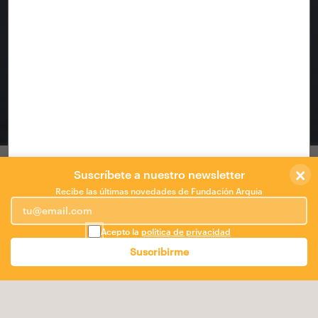
"EL GUAPO D'EN NARCÍS"
GERONA
×
"EL GUAPO D'EN NARCÍS"
Suscríbete a nuestro newsletter
Recibe las últimas novedades de Fundación Arquia
Intervención en la 62ª edición de Girona
Temps de Flors
Acepto la
política de privacidad
"EL GUAPO D'EN NARCÍS"
, no exactamente el
Suscribirme
Gerundense, paseando se encuentra con una charca
oscura. En ella contempla el reflejo de su rostro y se
enamora. Se enamora tanto de la belleza que no es
capaz de entender que no es mas que una mera