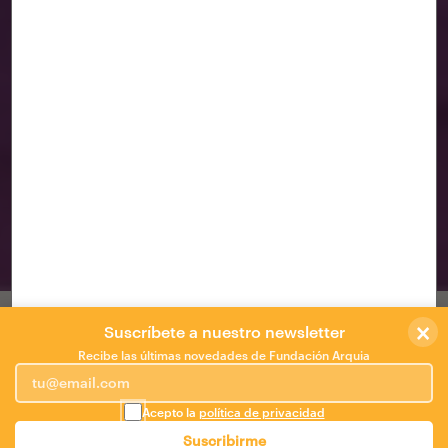
Foll(i)cle. A Socially Generated Toxi-
Cartography for Bangkok
Bangkok
/
Pareid
×
El cabello humano.
Suscríbete a nuestro newsletter
Recibe las últimas novedades de Fundación Arquia
¿Qué tipo de historias, (si es que las hay)
pueden ser contadas a través de las
Acepto la
política de privacidad
sustancias que contienen los cuerpos que
Suscribirme