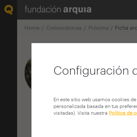
Home
Convocatorias
Próxima
Ficha ar
JOSÉ FRANC
Configuración 
Arquitecto
E.T.S. A - Granada - UGR
ALMERIA | ESPAÑA
josefrancisco@coaalmer
En este sitio web usamos cookies de
personalizada basada en tus preferen
visitadas). Visita nuestra
Política de 