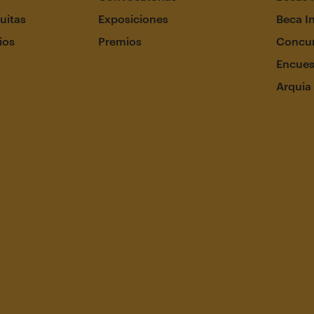
uitas
Exposiciones
Beca I
ios
Premios
Concur
Encues
Arquia