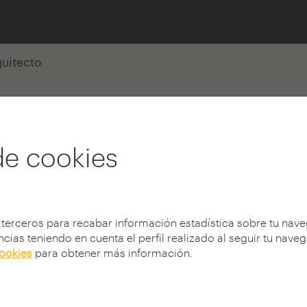
quitecto
ISCO GARCÍA SÁNCHEZ
de cookies
ia.com
|
http://www.jfgs.es
 terceros para recabar información estadística sobre tu nav
cias teniendo en cuenta el perfil realizado al seguir tu nave
cookies
para obtener más información.