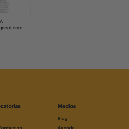
RA
logspot.com
catorias
Medios
Blog
Formación
Agenda