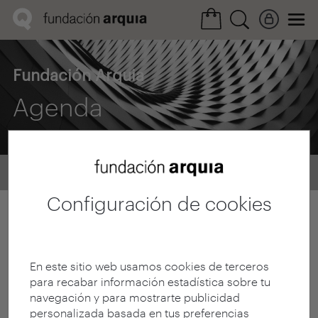
Fundación Arquia
Agenda
Home
Agenda
Configuración de cookies
Todos los eventos
Próximos eventos
En este sitio web usamos cookies de terceros
para recabar información estadística sobre tu
Eventos pasados
navegación y para mostrarte publicidad
personalizada basada en tus preferencias