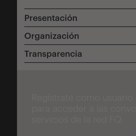
Presentación
Organización
Transparencia
Regístrate como usuario 
para acceder a las convo
servicios de la red FQ.