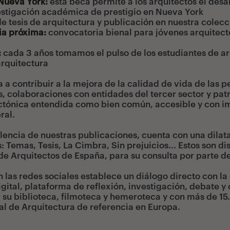
 Nueva York
:
esta beca permite a los arquitectos el desa
estigación académica de prestigio en Nueva York
e tesis de arquitectura y publicación en nuestra colecc
uia próxima
:
convocatoria bienal para jóvenes arquitect
:
cada 3 años tomamos el pulso de los estudiantes de arq
arquitectura
 a contribuir a la mejora de la calidad de vida de las 
, colaboraciones con entidades del tercer sector y patr
ctónica entendida como bien común, accesible y con impa
ral.
lencia de nuestras publicaciones, cuenta con una dilata
 Temas, Tesis, La Cimbra, Sin prejuicios... Estos son di
de Arquitectos de España, para su consulta por parte de
n las redes sociales establece un diálogo directo con l
ital, plataforma de reflexión, investigación, debate y c
u biblioteca, filmoteca y hemeroteca y con más de 15.
l de Arquitectura de referencia en Europa.