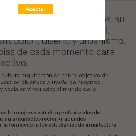
Aceptar
ación, y desde sus inicios, su
ltural, social, asistencial,
strucción, diseño y urbanismo.
ancias de cada momento para
ectivo.
cultura arquitectónica con el objetivo de
uestros objetivos a través de nuestros
 y sociales vinculadas al mundo de la
n los mejores estudios profesionales de
ra y a arquitectos recién graduados
 formación a los estudiantes de arquitectura