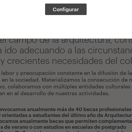
Configurar
s, hoy Arquia Banca, crea su Fund
 difundir proyectos de carácter cu
 el campo de la arquitectura, con
 ha ido adecuando a las circunst
 y crecientes necesidades del col
abor y preocupación constante en la difusión de la 
a en la sociedad.
Materializamos la consecución de n
abo, colaboramos con múltiples entidades culturales
en en el desarrollo de nuestras actividades.
onvocamos anualmente más de 40 becas profesionales e
 orientadas a estudiantes del último año de Arquitectu
ocamos anualmente becas que permiten complementar la
s de verano o con estudios en escuelas de postgrado