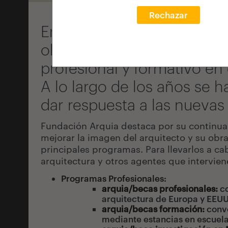
Rechazar
En 1990 Caja de Arquitecto
objetivo ha sido promover y
profesional y formativo en
A lo largo de los años se
dar respuesta a las nuevas
Fundación Arquia destaca por su continua l
mejorar la imagen del arquitecto y su obr
principales programas. Para llevarlos a c
arquitectura y otros agentes que intervien
Programas Profesionales:
arquia/becas profesionales
:
c
arquitectura de Europa y EEUU
arquia/becas formación
:
conv
mediante estancias en escuela