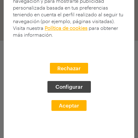
navegación y para mostrarte publicidad
personalizada basada en tus preferencias
teniendo en cuenta el perfil realizado al seguir tu
navegación (por ejemplo, páginas visitadas).
Visita nuestra
Política de cookies
para obtener
más información.
Participaciones
VII Edición 2018-2019
(histórico)
Rechazar
Configurar
Aceptar