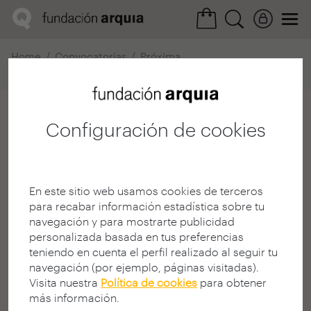
Home
Convocatorias
Próxima
Ficha arquitecto
Configuración de cookies
Blanca Villar Mateo
Arquitecto
E.T.S. A - Madrid - UPM
MADRID | ESPAÑA
En este sitio web usamos cookies de terceros
www.pezestudio.org
para recabar información estadística sobre tu
navegación y para mostrarte publicidad
personalizada basada en tus preferencias
teniendo en cuenta el perfil realizado al seguir tu
navegación (por ejemplo, páginas visitadas).
Visita nuestra
Política de cookies
para obtener
más información.