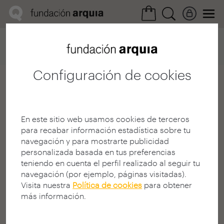
Home
Convocatorias
Próxima
Ficha arquitecto
Configuración de cookies
jorge rodriguez seoane
Estudiante
En este sitio web usamos cookies de terceros
E.T.S. A - A Coruña - UDC
para recabar información estadística sobre tu
CANTABRIA | ESPAÑA
navegación y para mostrarte publicidad
personalizada basada en tus preferencias
teniendo en cuenta el perfil realizado al seguir tu
navegación (por ejemplo, páginas visitadas).
Visita nuestra
Política de cookies
para obtener
más información.