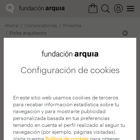
Home
Convocatorias
Próxima
Ficha arquitecto
Manuel Sánchez
García
Configuración de cookies
Arquitecto
E.T.S. A - Granada - UGR
Piemonte | ITALIA
En este sitio web usamos cookies de terceros
https://manuelsaga.com/
para recabar información estadística sobre tu
navegación y para mostrarte publicidad
personalizada basada en tus preferencias
teniendo en cuenta el perfil realizado al seguir tu
navegación (por ejemplo, páginas visitadas).
Visita nuestra
Política de cookies
para obtener