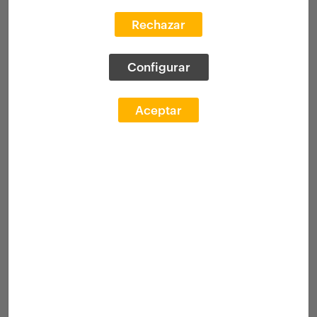
Rechazar
Configurar
Aceptar
Carles Enrich, nominado LCA
2025 por Canals y Junyer 2.0