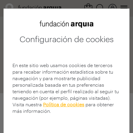
Home
Destinos
Noticias Tribuna
Detalle noticia
Configuración de cookies
Tribuna FQ
|
La
comunidad de Fundación
En este sitio web usamos cookies de terceros
para recabar información estadística sobre tu
Arquia
navegación y para mostrarte publicidad
personalizada basada en tus preferencias
teniendo en cuenta el perfil realizado al seguir tu
navegación (por ejemplo, páginas visitadas).
Visita nuestra
Política de cookies
para obtener
más información.