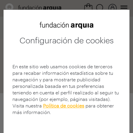
Home
Destinos
Noticias Tribuna
Detalle noticia
Configuración de cookies
Tribuna FQ
|
La
comunidad de Fundación
En este sitio web usamos cookies de terceros
para recabar información estadística sobre tu
Arquia
navegación y para mostrarte publicidad
personalizada basada en tus preferencias
teniendo en cuenta el perfil realizado al seguir tu
navegación (por ejemplo, páginas visitadas).
Visita nuestra
Política de cookies
para obtener
más información.