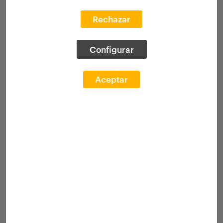
Rechazar
Configurar
Aceptar
Manuel Bouzas Barcala, Premio
Princesa de Girona Arte 2025
23 julio 2025
El arquitecto, docente y comisario
Manuel Bouzas
Barcala
ha sido distinguido con el
Premio Princesa
de Girona Arte 2025,
en la ceremonia de entrega
presidida por SS.MM. los Reyes con la presencia de
SS.AA.RR. la Princesa de Asturias y de Girona y la