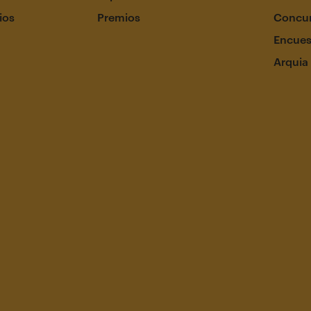
ios
Premios
Concur
Encues
Arquia