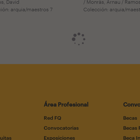
s, David
/ Monràs, Arnau / Ramos
ión: arquia/maestros 7
Colección: arquia/maest
Área Profesional
Convo
Red FQ
Becas
Convocatorias
Becas 
uitas
Exposiciones
Beca I