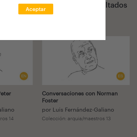
24 Resultados
Aceptar
Audiovisual
eter
Conversaciones con Norman
Foster
aliano
por Luis Fernández-Galiano
ros 14
Colección: arquia/maestros 13