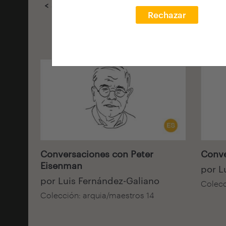
< Seleccionar filtros
Rechazar
Audiovisual
Audiov
Conversaciones con Peter
Conve
Eisenman
por L
por Luis Fernández-Galiano
Colecc
Colección: arquia/maestros 14