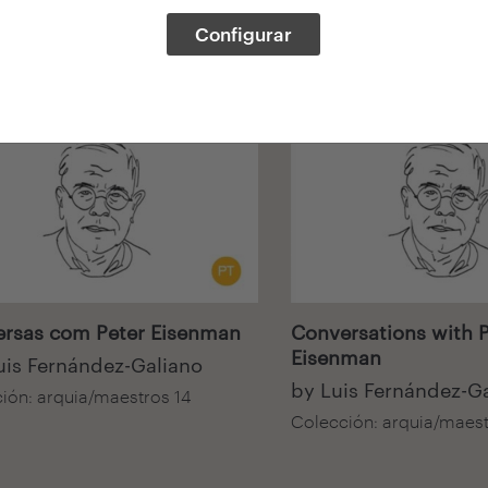
Configurar
isual
Audiovisual
rsas com Peter Eisenman
Conversations with P
Eisenman
uis Fernández-Galiano
by Luis Fernández-G
ión: arquia/maestros 14
Colección: arquia/maest