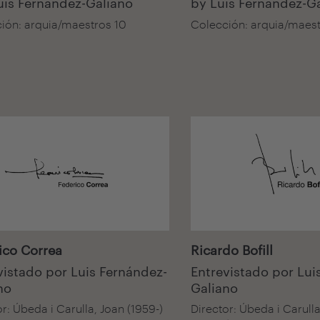
uis Fernández-Galiano
by Luis Fernández-G
ión: arquia/maestros 10
Colección: arquia/maest
isual
Audiovisual
ico Correa
Ricardo Bofill
vistado por Luis Fernández-
Entrevistado por Lui
no
Galiano
r: Úbeda i Carulla, Joan (1959-)
Director: Úbeda i Carulla