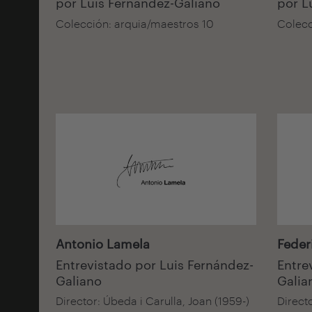
por Luis Fernández-Galiano
por L
Colección: arquia/maestros 10
Colecc
Audiovisual
Audiov
Antonio Lamela
Feder
Entrevistado por Luis Fernández-
Entre
Galiano
Galia
Director: Úbeda i Carulla, Joan (1959-)
Directo