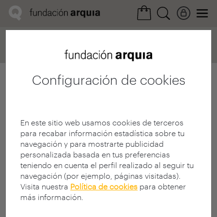
Home
Noticias
Convocatorias
Próxima
Detalle noticia
Configuración de cookies
En este sitio web usamos cookies de terceros
para recabar información estadística sobre tu
navegación y para mostrarte publicidad
personalizada basada en tus preferencias
teniendo en cuenta el perfil realizado al seguir tu
navegación (por ejemplo, páginas visitadas).
Realizaciones
Visita nuestra
Política de cookies
para obtener
más información.
premiadas en la IX