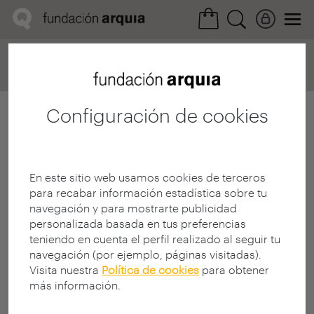
Home
Noticias
Convocatorias
Tesis
Detalle noticia
Configuración de cookies
En este sitio web usamos cookies de terceros
para recabar información estadística sobre tu
navegación y para mostrarte publicidad
personalizada basada en tus preferencias
teniendo en cuenta el perfil realizado al seguir tu
navegación (por ejemplo, páginas visitadas).
Visita nuestra
Política de cookies
para obtener
XIII edición Concurso
más información.