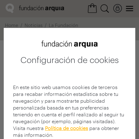
Home
Noticias
La Fundación
Fundación Arquia
Detalle noticia
Configuración de cookies
En este sitio web usamos cookies de terceros
para recabar información estadística sobre tu
navegación y para mostrarte publicidad
personalizada basada en tus preferencias
teniendo en cuenta el perfil realizado al seguir tu
David Chipperfield
navegación (por ejemplo, páginas visitadas).
Visita nuestra
Política de cookies
para obtener
presenta su nuevo
más información.