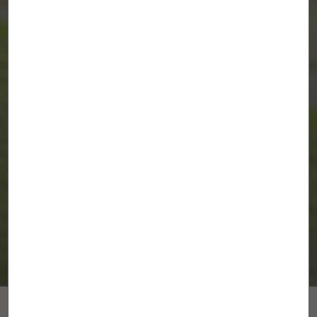
42 viviendas VPPB en el Ensanche de
Barajas
MADRID
/
b10+n arquitectos
Todas buenas... y el mejor jardín