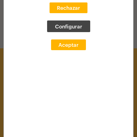
Rechazar
Configurar
Aceptar
Centro de Documentación
Área Cultural
Área Profesional
Convocatorias