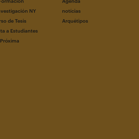
Formación
Agenda
nvestigación NY
notícias
so de Tesis
Arquétipos
ta a Estudiantes
 Próxima