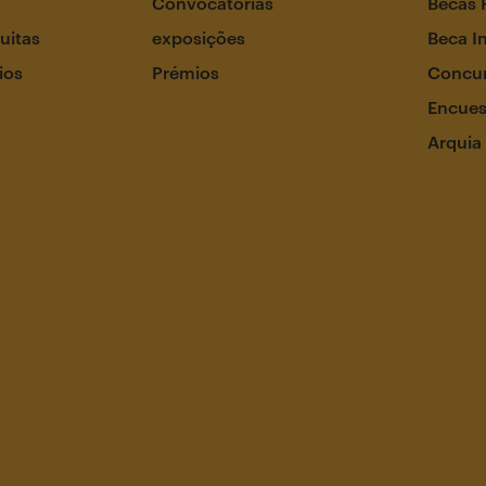
Convocatórias
Becas 
uitas
exposições
Beca I
ios
Prémios
Concur
Encues
Arquia