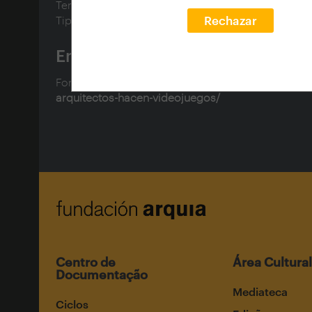
Tema matéria:
Videojuegos
Tipo conteúdo CD:
Artículos
Rechazar
Enlaces
Fonte:
https://blogfundacion.arquia.es/2015/07/los
arquitectos-hacen-videojuegos/
Centro de
Área Cultural
Documentação
Mediateca
Ciclos