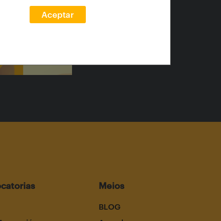
Aceptar
catorias
Meios
BLOG