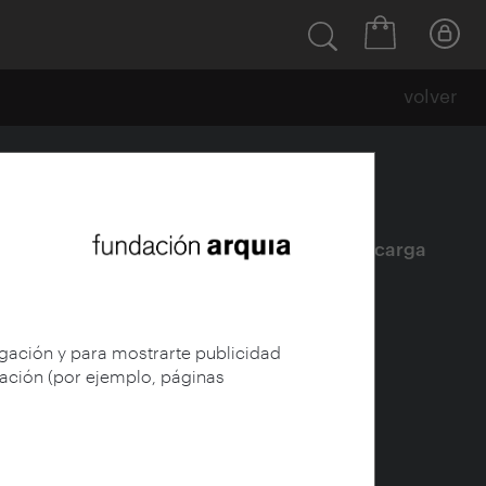
volver
Ficha
|
|
Descarga
egación y para mostrarte publicidad
gación (por ejemplo, páginas