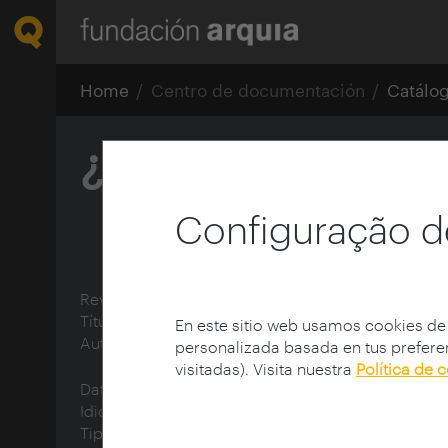
Home
Centro de documentación
Catálo
¿Los arquitecto
Configuração d
Revista:
Blog Fundación Arquia
Título:
¿Los arquitectos hacen videojuegos?
En este sitio web usamos cookies de
Autor:
Saga, Manuel
personalizada basada en tus preferen
visitadas). Visita nuestra
Política de 
Data de publicação:
09/07/2015
Idioma:
spa
Tipo de documento:
text