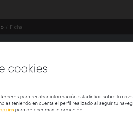
go
Ficha
s hacen videojuegos?
e cookies
 terceros para recabar información estadística sobre tu nav
cias teniendo en cuenta el perfil realizado al seguir tu nave
cookies
para obtener más información.