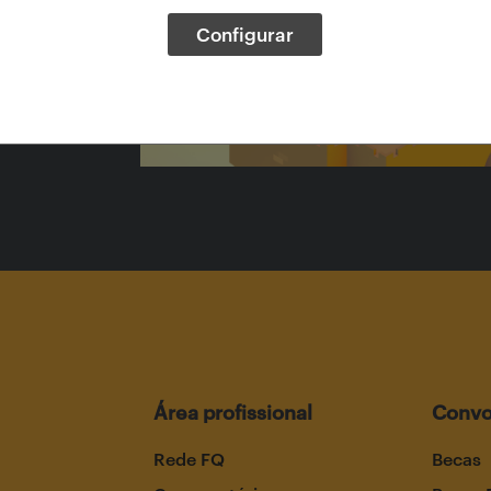
Configurar
-
Área profissional
Convo
Rede FQ
Becas