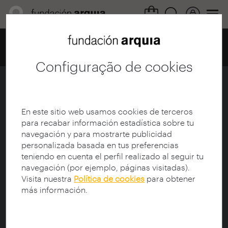
Home
Centro de documentación
Catálogo
Ficha
Configuração de cookies
3 Consejos para hacer tu Trabajo
Fin de Grado sobre arquitectura
y estudios del videojuego
En este sitio web usamos cookies de terceros
para recabar información estadística sobre tu
navegación y para mostrarte publicidad
Ficha
|
|
Descarga
personalizada basada en tus preferencias
teniendo en cuenta el perfil realizado al seguir tu
navegación (por ejemplo, páginas visitadas).
Título:
3 Consejos para hacer tu Trabajo Fin de
Visita nuestra
Política de cookies
para obtener
Grado sobre arquitectura y estudios del videojuego
más información.
Autor:
Saga, Manuel
Data de publicação:
13/12/2021