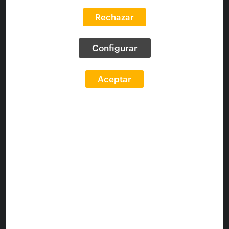
Idioma:
spa
Tipo de documento:
text
Rechazar
Tema matéria:
Videojuegos; Estudiantes de
arquitectura -- Trabajos
Configurar
Enlaces
Aceptar
Fonte:
https://blogfundacion.arquia.es/2021/12/3-
consejos-para-hacer-tu-trabajo-fin-de-grado-sobre-
arquitectura-y-estudios-del-videojuego/