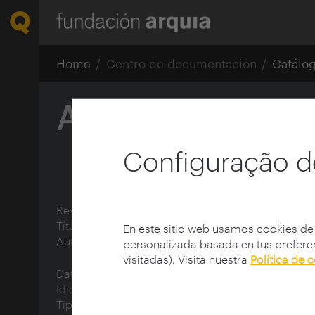
Home
Centro de documentación
Catálo
Arquitectura líqu
Configuração d
Revista:
Blog Fundación Arquia
Título:
Arquitectura líquida y cultura virtual
En este sitio web usamos cookies de
Autor:
Herrero Delicado, Gonzalo
personalizada basada en tus preferen
visitadas). Visita nuestra
Política de 
Data de publicação:
25/01/2021
Idioma:
spa
Tipo de documento:
text