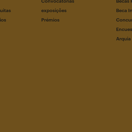
Convocatórias
Becas 
uitas
exposições
Beca I
ios
Prémios
Concur
Encues
Arquia