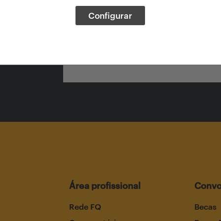
Configurar
ura-
Área profissional
Convo
Rede FQ
Becas