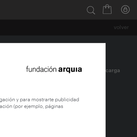
volver
Ficha
|
|
Descarga
egación y para mostrarte publicidad
gación (por ejemplo, páginas