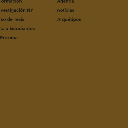
Formación
Agenda
nvestigación NY
notícias
so de Tesis
Arquétipos
ta a Estudiantes
 Próxima