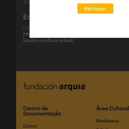
Tema matéria:
Realidad virtual
Rechazar
Enlaces
Fonte:
https://blogfundacion.arquia.es/2021/01/arquitect
liquida-y-cultura-virtual/
Centro de
Área Cultural
Documentação
Mediateca
Ciclos