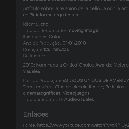
Artículo sobre la relación de la película con la arq
en
Plataforma arquitectura
Idioma:
eng
Tipo de documento:
moving image
Ilustrações:
Color
Ano de Produção:
01/01/2010
Duração:
125 minutos
Distinções:
2010: Nominada a Critics' Choice Awards: Mejore
visuales
País de Produção:
ESTADOS UNIDOS DE AMÉRIC
Tema matéria:
Cine de ciencia ficción; Películas
cinematográficas; Videojuegos
Tipo conteúdo CD:
Audiovisuales
Enlaces
Fonte:
https://www.youtube.com/watch?v=d4RiUy