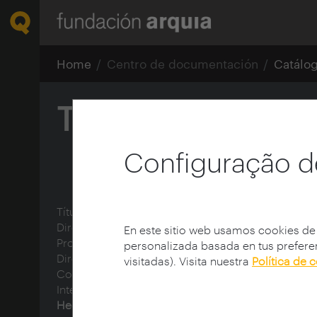
Home
Centro de documentación
Catálo
Tron Legacy
Configuração d
Título:
Tron Legacy
Diretor:
Kosinski, Joseph (1974-)
En este sitio web usamos cookies de
Produtor:
Walt Disney Productions
personalizada basada en tus preferen
Diretor de fotografia:
Miranda, Claudio (1964-)
visitadas). Visita nuestra
Política de 
Compositor musical:
Daft Punk
Intérprete:
Wilde, Olivia (1984-); Bridges, Jeff (1949
Hedlund, Garrett (1984-); Sheen, Michael (1969-)