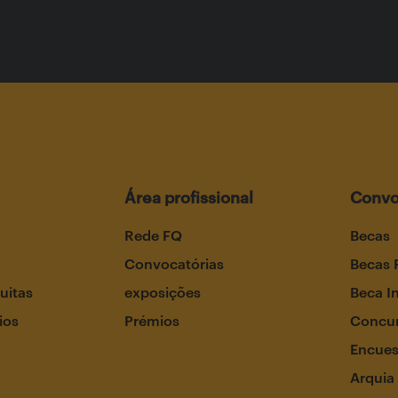
Área profissional
Convo
Rede FQ
Becas
Convocatórias
Becas 
uitas
exposições
Beca I
ios
Prémios
Concur
Encues
Arquia