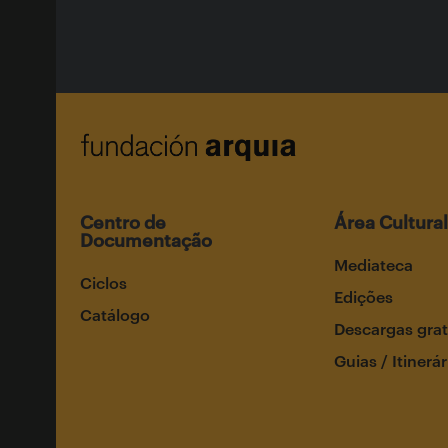
Centro de
Área Cultural
Documentação
Mediateca
Ciclos
Edições
Catálogo
Descargas grat
Guias / Itinerár