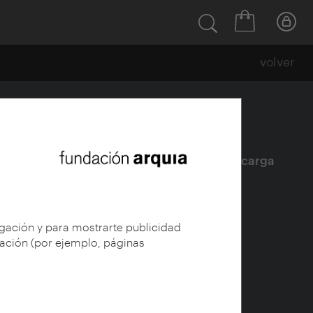
volver
Ficha
|
|
Descarga
egación y para mostrarte publicidad
gación (por ejemplo, páginas