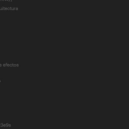
uitectura
s efectos
A
23e9s