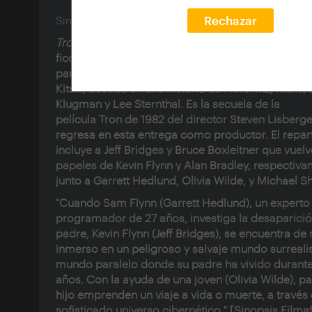
Sinopse:
Rechazar
Tron Legacy
es una película estadounidense de c
ficción y acción del 2010, dirigida por Joseph Kosi
partir de un guion escrito por Adam Horowitz y 
Kitsis, basada en una historia de Horowitz, Kitsis, 
Klugman y Lee Sternthal. Es la secuela de la
película Tron de 1982 del director Steven Lisberge
regresa en esta entrega como productor. El repar
incluye a Jeff Bridges y Bruce Boxleitner que vuel
papeles de Kevin Flynn y Alan Bradley, respectiva
junto a Garrett Hedlund, Olivia Wilde, y Michael 
"Cuando Sam Flynn (Garrett Hedlund), un experto
programador de 27 años, investiga la desaparició
padre, Kevin Flynn (Jeff Bridges), se encuentra de
inmerso en un peligroso y salvaje mundo surrealis
mundo paralelo donde su padre ha vivido durant
años. Con la ayuda de una joven (Olivia Wilde), p
hijo emprenden un viaje a vida o muerte, a través
sofisticado universo cibernético." [Sinopsis Filmaff