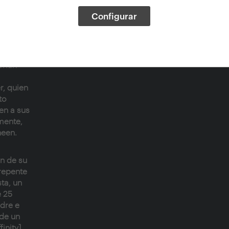
Configurar
iencia
nski, a
Edward
Brian
r, quien
to
ven a sus
mente,
Sheen.
n de su
 repente
ta, un
e 25
adre e
 de un
inity]