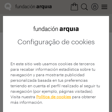
Home
Noticias
Mediateca
Filmoteca
Detalle noticia
Configuração de cookies
En este sitio web usamos cookies de terceros
para recabar información estadística sobre tu
navegación y para mostrarte publicidad
personalizada basada en tus preferencias
teniendo en cuenta el perfil realizado al seguir tu
navegación (por ejemplo, páginas visitadas).
Visita nuestra
Política de cookies
para obtener
Ciclos UN-Habitat:
más información.
Global Urban