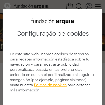
Área Profissional
/ Prémios
Configuração de cookies
Arquia/Próxima
En este sitio web usamos cookies de terceros
Home
Premios
Premio arquia próxima
para recabar información estadística sobre tu
navegación y para mostrarte publicidad
personalizada basada en tus preferencias
A Fundação Arquia concede, de dois em
teniendo en cuenta el perfil realizado al seguir tu
dois anos e coincidindo com a
navegación (por ejemplo, páginas visitadas).
Visita nuestra
Política de cookies
para obtener
celebração do Fórum arquia/próxima,
más información.
este prémio de 15.000 euros para a
melhor realização de jovens arquitetos
com menos de 10 anos de formação,