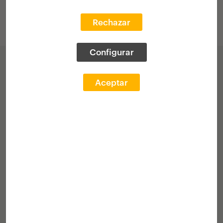
inscritos na atual edição do programa
Rechazar
arquia/próxima (www.arquia.es/proxima)
Configurar
Aceptar
2006-2007
I EDIÇÃO ARQUIA/PRÓXIMA