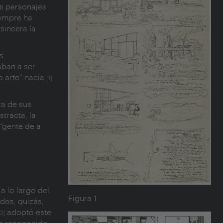
os personajes
iempre ha
 sincera la
s
aban a ser
o arte” nacía
[1]
ra de sus
stracta, la
 “gente de a
a lo largo del
Figura 1
dos, quizás,
adoptó este
[3]
ue reconocido