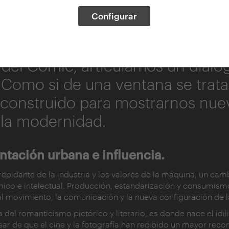
Configurar
iñeta. La ciudad mode
del Cómic, articulamos un diálog
Como si de una ventana se tratar
 construido para mostrarnos nuev
 la modernidad.
ntación urbana e influencia.
trepidante de la industria y los valores de la máquina, un cam
co e intelectual. Producción, estandarización y consumis
al movimiento, la comunicación y la nueva configuración de 
 del romanticismo pictórico y literario, es donde nace el idil
esar de que el cine y la fotografía han recibido un mayor rec