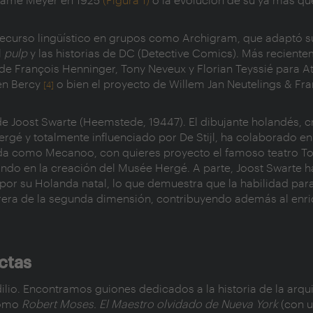
ecurso lingüístico en grupos como Archigram, que adaptó s
l
pulp
y las historias de DC (Detective Comics). Más recient
e François Henninger, Tony Neveux y Florian Teyssié para At
en Bercy
o bien el proyecto de Willem Jan Neutelings & F
[4]
e Joost Swarte (Heemstede, 19447). El dibujante holandés, c
Hergé y totalmente influenciado por De Stijl, ha colaborado en
nda como Mecanoo, con quieres proyecto el famoso teatro T
ndo en la creación del Musée Hergé. A parte, Joost Swarte 
s por su Holanda natal, lo que demuestra que la habilidad par
rrera de la segunda dimensión, contribuyendo además al enr
ctas
dilio. Encontramos guiones dedicados a la historia de la arqu
 como
Robert Moses. El Maestro olvidado de Nueva York
(con u