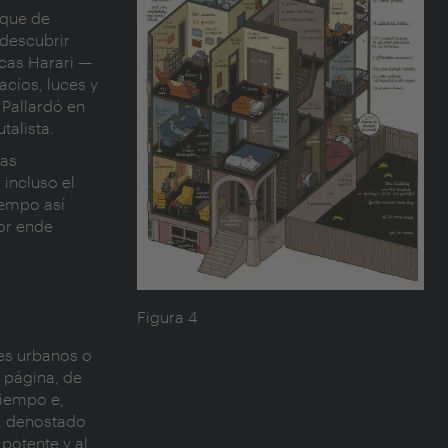
nque de
 descubrir
ucas Harari —
acíos, luces y
 Pallardó en
talista.
las
 incluso el
iempo así
or ende
Figura 4
es urbanos o
 página, de
tiempo e,
c, denostado
potente y al