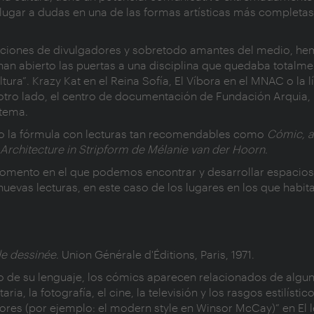
 lugar a dudas en una de las formas artísticas más completas
raciones de divulgadores y sobretodo amantes del medio, he
 han abierto las puertas a una disciplina que quedaba totalm
tura”. Krazy Kat en el Reina Sofía, El Víbora en el MNAC o la l
otro lado, el centro de documentación de Fundación Arquia, 
 tema.
zo la fórmula con lecturas tan recomendables como
Cómic, a
Architecture in Stripform de Mélanie van der Hoorn.
momento en el que podemos encontrar y desarrollar espacios 
nuevas lecturas, en este caso de los lugares en los que hab
de dessinée
. Union Générale d'Éditions, Paris, 1971.
rio de su lenguaje, los cómics aparecen relacionados de alg
itaria, la fotografía, el cine, la televisión y los rasgos estilíst
ores (por ejemplo: el modern style en Winsor McCay)” en El 