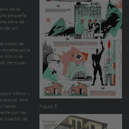
rio de la
n una pequeña
una serie de
an de un
el papel de
e encabezan la
 es cómo se
ido de mujer.
pacio ínfimo y
uctural, sino
ic hasta
Figura 3
ente con las
cke creador de