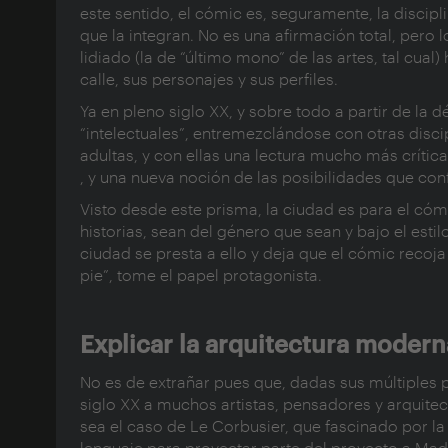
este sentido, el cómic es, seguramente, la discip
que la integran. No es una afirmación total, pero 
lidiado (la de “último mono” de las artes, tal cual
calle, sus personajes y sus perfiles.
Ya en pleno siglo XX, y sobre todo a partir de l
“intelectuales”, entremezclándose con otras discip
adultas, y con ellas una lectura mucho más críti
, y una nueva noción de las posibilidades que con
Visto desde este prisma, la ciudad es para el cóm
historias, sean del género que sean y bajo el estilo 
ciudad se presta a ello y deja que el cómic recoja
pie”, tome el papel protagonista.
Explicar la arquitectura modern
No es de extrañar pues que, dadas sus múltiples 
siglo XX a muchos artistas, pensadores y arquitec
sea el caso de Le Corbusier, que fascinado por l
lenguaje para proyectar parte del proyecto a M