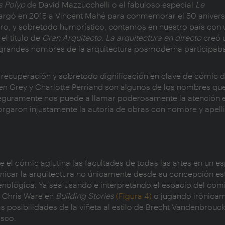
s Polyp
de David Mazzucchelli o el fabuloso especial
Le
rgó en 2015 a Vincent Mahé para conmemorar el 50 aniversa
nero, y sobretodo humorístico, contamos en nuestro país co
el título de
Gran Arquitecto. La arquitectura en directo
creó 
e grandes nombres de la arquitectura posmoderna participab
a recuperación y sobretodo dignificación en clave de cómic d
leen Grey y Charlotte Perriand son algunos de los nombres qu
que seguramente nos puede a llamar poderosamente la atención
torgaron injustamente la autoría de obras con nombre y apell
 el cómic aglutina las facultades de todas las artes en un es
icar la arquitectura no únicamente desde su concepción estr
enológica. Ya sea usando e interpretando el espacio del com
e Chris Ware en
Building Stories
(Figura 4)
o jugando irónicam
as posibilidades de la viñeta al estilo de Brecht Vandenbrou
sco.