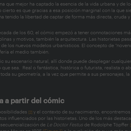
lina que mejor ha captado la esencia de la vida urbana y de l
lo cierto es que gracias a esa posición marginal con la que s
) ha tenido la libertad de captar de forma más directa, cruda y
a década de los 60, el cómic empezó a tener connotaciones má
linas y motivos, también la arquitectura. Las historietas pas
ca de los nuevos modelos urbanísticos. El concepto de “noven
fería el medio también.
ic su escenario natural, allí donde puede desplegar cualquie
que sea. Real o fantástica, histórica o futurista, realista o ab
 toda su geometría, a la vez que permite a sus personajes, la
a a partir del cómic
posibilidades
y el contexto de su nacimiento, encontremos 
[2]
tos influenciados por las historietas. Uno de los más destaca
a secuencialización de
Le Doctor Festus
de Rodolphe Töpffer
adame Meyer en 1925
(Figura 1)
o la evolución de su ya más q