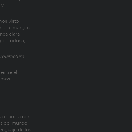
 y
mos visto
ente al margen
ínea clara
por fortuna,
rquitectura
entre el
itamos.
una manera con
icos del mundo
lenguaje de los