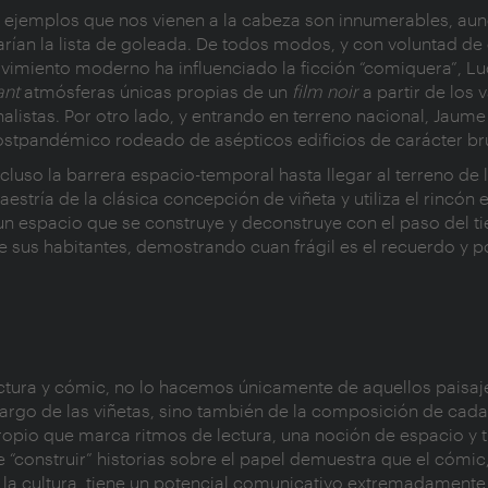
 de ejemplos que nos vienen a la cabeza son innumerables, au
ían la lista de goleada. De todos modos, y con voluntad de
ovimiento moderno ha influenciado la ficción “comiquera”, L
ant
atmósferas únicas propias de un
film noir
a partir de los v
alistas. Por otro lado, y entrando en terreno nacional, Jaume
ostpandémico rodeado de asépticos edificios de carácter bru
cluso la barrera espacio-temporal hasta llegar al terreno de 
tría de la clásica concepción de viñeta y utiliza el rincón e
 un espacio que se construye y deconstruye con el paso del t
 sus habitantes, demostrando cuan frágil es el recuerdo y p
tura y cómic, no lo hacemos únicamente de aquellos paisaj
largo de las viñetas, sino también de la composición de cada
opio que marca ritmos de lectura, una noción de espacio y 
e “construir” historias sobre el papel demuestra que el cómi
 la cultura, tiene un potencial comunicativo extremadamente 