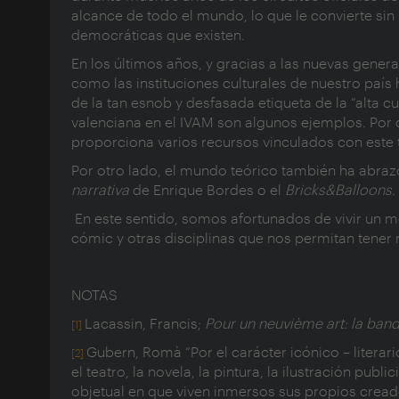
alcance de todo el mundo, lo que le convierte sin
democráticas que existen.
En los últimos años, y gracias a las nuevas gene
como las instituciones culturales de nuestro país
de la tan esnob y desfasada etiqueta de la “alta cul
valenciana en el IVAM son algunos ejemplos. Por 
proporciona varios recursos vinculados con este
Por otro lado, el mundo teórico también ha abra
narrativa
de Enrique Bordes o el
Bricks&Balloons. 
En este sentido, somos afortunados de vivir un 
cómic y otras disciplinas que nos permitan tener 
NOTAS
Lacassin, Francis;
Pour un neuvième art: la ban
[1]
Gubern, Romà “Por el carácter icónico – litera
[2]
el teatro, la novela, la pintura, la ilustración public
objetual en que viven inmersos sus propios cread