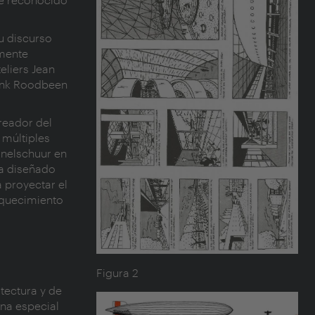
u discurso
emente
eliers Jean
rank Roodbeen
reador del
 múltiples
onelschuur en
ha diseñado
a proyectar el
iquecimiento
Figura 2
itectura y de
na especial