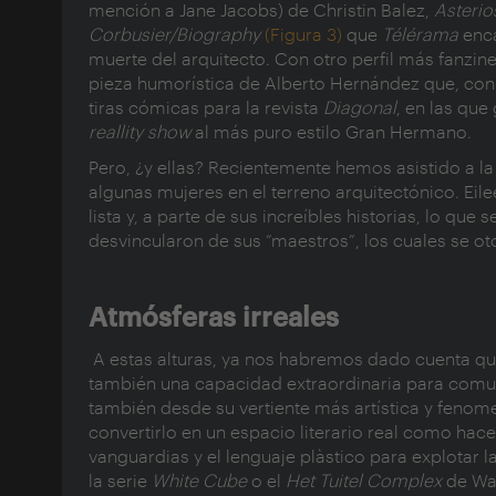
mención a Jane Jacobs) de Christin Balez,
Asterio
Corbusier/Biography
(Figura 3)
que
Télérama
enca
muerte del arquitecto. Con otro perfil más fanzi
pieza humorística de Alberto Hernández que, con 
tiras cómicas para la revista
Diagonal
, en las qu
reallity show
al más puro estilo Gran Hermano.
Pero, ¿y ellas? Recientemente hemos asistido a l
algunas mujeres en el terreno arquitectónico. Ei
lista y, a parte de sus increíbles historias, lo 
desvincularon de sus “maestros”, los cuales se o
Atmósferas irreales
A estas alturas, ya nos habremos dado cuenta que
también una capacidad extraordinaria para comun
también desde su vertiente más artística y fenom
convertirlo en un espacio literario real como hac
vanguardias y el lenguaje plàstico para explotar l
la serie
White Cube
o el
Het Tuitel Complex
de Wa