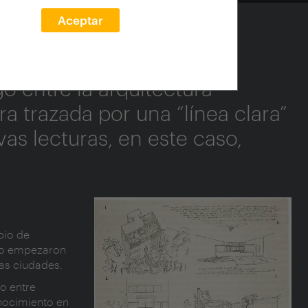
Aceptar
rna y el cómic
o entre la arquitectura
a trazada por una “línea clara”
as lecturas, en este caso,
bio de
mo empezaron
las ciudades.
io entre
onocimiento en