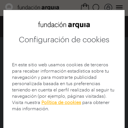
Home
Centro de documentación
Catálogo
Ficha
Configuración de cookies
Cartoonish Architecture
Ficha
|
|
Descarga
En este sitio web usamos cookies de terceros
para recabar información estadística sobre tu
navegación y para mostrarte publicidad
Título:
Cartoonish Architecture
personalizada basada en tus preferencias
Colección:
Design Criticism Lecture Series
teniendo en cuenta el perfil realizado al seguir tu
Autor:
School of Visual Arts New York
navegación (por ejemplo, páginas visitadas).
Participante:
Lai, Jimenez (1979-)
Visita nuestra
Política de cookies
para obtener
Protagonista:
Lai, Jimenez (1979-)
más información.
Sinopsis:
Conferencia del arquitecto Jiménez Lai , donde