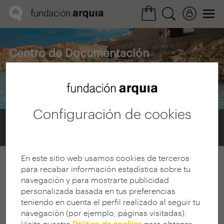
Centro de Documentación
Explora
Configuración de cookies
Home
Centro de documentación
Explora
En este sitio web usamos cookies de terceros
para recabar información estadística sobre tu
navegación y para mostrarte publicidad
personalizada basada en tus preferencias
< Seleccionar filtros
teniendo en cuenta el perfil realizado al seguir tu
79 Resultados
navegación (por ejemplo, páginas visitadas).
Visita nuestra
Política de cookies
para obtener