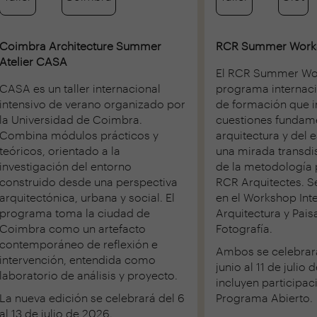
Coimbra Architecture Summer
RCR Summer Work
Atelier CASA
El RCR Summer Wo
CASA es un taller internacional
programa internaci
intensivo de verano organizado por
de formación que i
la Universidad de Coimbra.
cuestiones fundame
Combina módulos prácticos y
arquitectura y del
teóricos, orientado a la
una mirada transdisc
investigación del entorno
de la metodología 
construido desde una perspectiva
RCR Arquitectes. S
arquitectónica, urbana y social. El
en el Workshop Int
programa toma la ciudad de
Arquitectura y Paisa
Coimbra como un artefacto
Fotografía.
contemporáneo de reflexión e
Ambos se celebrar
intervención, entendida como
junio al 11 de julio
laboratorio de análisis y proyecto.
incluyen participac
La nueva edición se celebrará del 6
Programa Abierto
.
al 13 de julio de 2026.