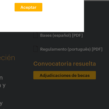
Aceptar
Bases
Bases (español) [PDF]
Regulamento (português) [PDF]
ecién
Convocatoria resuelta
Adjudicaciones de becas
n
 y
y