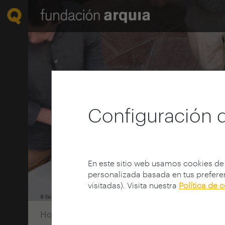
Configuración 
En este sitio web usamos cookies de
personalizada basada en tus preferen
visitadas). Visita nuestra
Política de 
© Escuela de verano 2025 de la Fundación Culturas Constructivas Tradicionales
Home
Convocatorias
Becas Formación