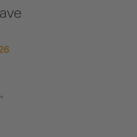
lave
26
os