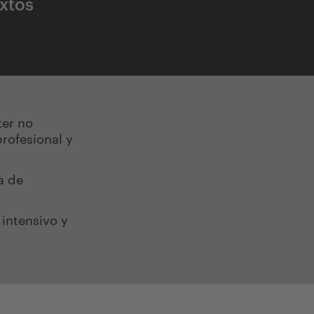
extos
ter no
rofesional y
a de
intensivo y