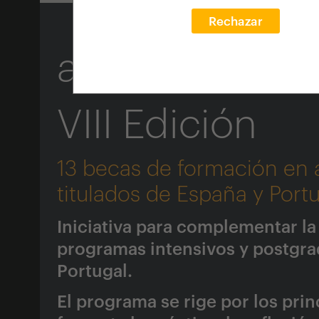
Rechazar
arquia/becas
f
VIII Edición
13 becas de formación en a
titulados de España y Port
Iniciativa para complementar l
programas intensivos y postgra
Portugal.
El programa se rige por los prin