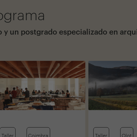
rograma
o y un postgrado especializado en arqu
Taller
Coimbra
Taller
Olot