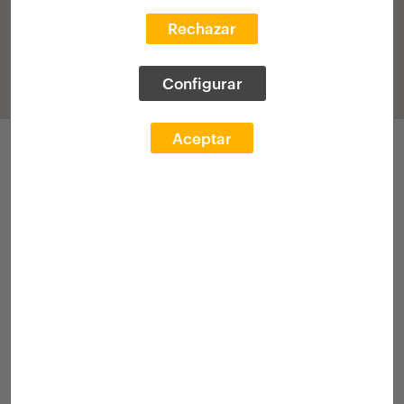
Rechazar
Configurar
Aceptar
Participaciones
Convocatoria 2025
Exp. Académico
[Beca]