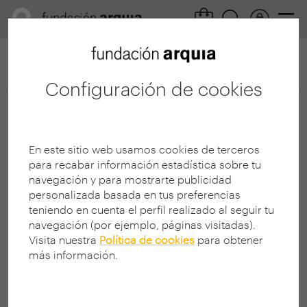
Home
Convocatorias
Becas Formación
Ficha participación
Configuración de cookies
Fernando Márquez
Mancilla
En este sitio web usamos cookies de terceros
para recabar información estadística sobre tu
Estudiante
navegación y para mostrarte publicidad
E.T.S. A - Sevilla - US
personalizada basada en tus preferencias
CÁDIZ | ESPAÑA
teniendo en cuenta el perfil realizado al seguir tu
navegación (por ejemplo, páginas visitadas).
Visita nuestra
Política de cookies
para obtener
más información.