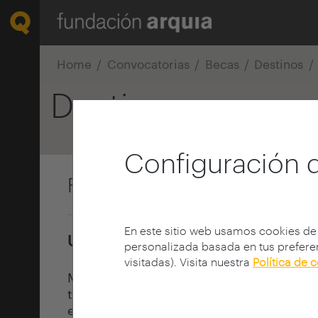
Home
Convocatorias
Becas
Destinos
Destinos
Configuración 
Fundación Metrópoli
En este sitio web usamos cookies de
Urbanismo y desarrollo | Madrid
personalizada basada en tus preferen
visitadas). Visita nuestra
Política de 
Metropoli nació en 1987 con el objetivo 
territorios para contribuir globalmente a
económico, competitividad, calidad de v