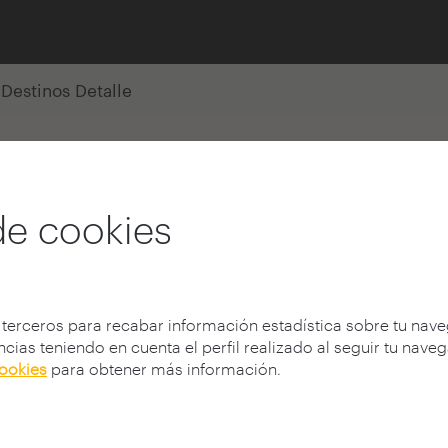
Destinos Detalle
de cookies
 terceros para recabar información estadística sobre tu nav
cias teniendo en cuenta el perfil realizado al seguir tu nave
cookies
para obtener más información.
de trabajar en ciudades y
 acelerar su desarrollo
ida y sostenibilidad.