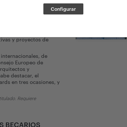
s esenciales
Configurar
l".
s de todo el mundo
ligentes". La aplicación
itorios generar un
tivas y proyectos de
internacionales, de
onsejo Europeo de
Arquitectos y
abe destacar, el
rds en tres ocasiones, y
titulado. Requiere
ES BECARIOS