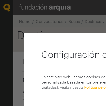
Home
Convocatorias
Becas
Destinos
Destinos
Configuración 
Izaskun Chinchilla Architect
En este sitio web usamos cookies de
Estudios europeos | Madrid
personalizada basada en tus preferen
visitadas). Visita nuestra
Política de 
Se trata de un grupo de arquitectos, lid
Chinchilla, reuniendo para cada proyect
interdisciplinar específico con colabora