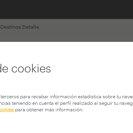
Destinos Detalle
de cookies
s
 terceros para recabar información estadística sobre tu nav
cias teniendo en cuenta el perfil realizado al seguir tu nave
cookies
para obtener más información.
erados por Izaskun
o un personal
dores frecuentes en áreas