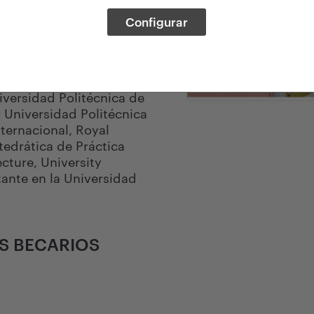
ana, evaluación y
Configurar
seño de producto,
diseño gráfico,
 o placemaking entre
iversidad Politécnica de
 Universidad Politécnica
ternacional, Royal
atedrática de Práctica
ecture, University
tante en la Universidad
ES BECARIOS