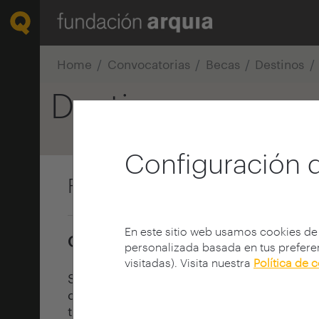
Home
Convocatorias
Becas
Destinos
Destinos
Configuración 
Fundação Calouste Gulben
En este sitio web usamos cookies de
Gestión Cultural | Lisboa
personalizada basada en tus preferen
visitadas). Visita nuestra
Política de 
Se trata de una fundación internacional,
que promueve el desarrollo de personas 
través del arte, la ciencia, la educación 