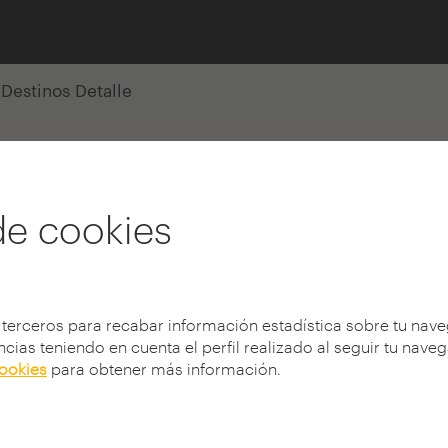
Destinos Detalle
de cookies
kian - CAM
 terceros para recabar información estadística sobre tu nav
cias teniendo en cuenta el perfil realizado al seguir tu nave
cookies
para obtener más información.
 con sede en Portugal,
y organizaciones, a
y la caridad, para una