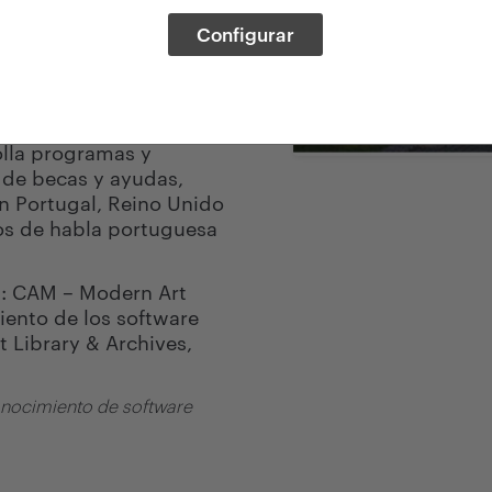
usca poder aportar un
Configurar
nsformador del arte en el
des.
o de arte, una orquesta
e y un instituto de
olla programas y
 de becas y ayudas,
en Portugal, Reino Unido
nos de habla portuguesa
n: CAM – Modern Art
iento de los software
 Library & Archives,
conocimiento de software