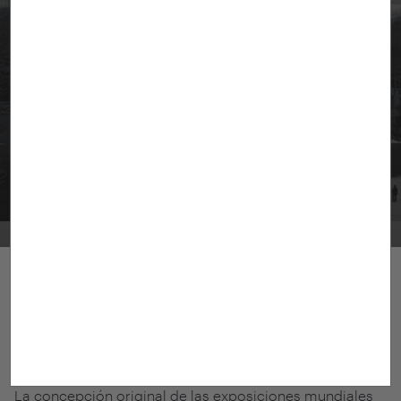
Eduardo López Bruballa
Concurso 2023
Beca 2023
Modalidad:
Concurso
| Destino:
Barozzi Veiga
| Prácticas:
01/2024 - 07/2024
×
Suscríbete a nuestro newsletter
Descarga Dossier
Recibe las últimas novedades de Fundación Arquia
La concepción original de las exposiciones mundiales