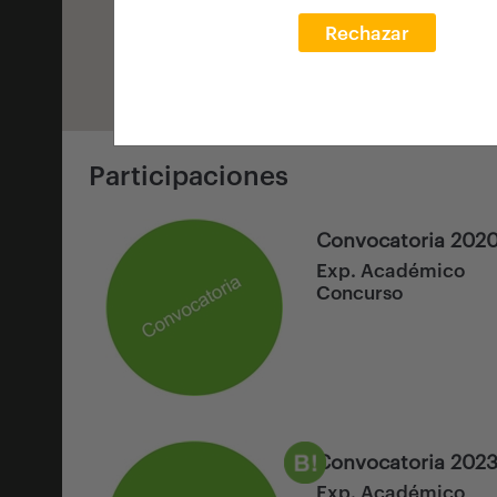
Rechazar
Participaciones
Convocatoria 202
Exp. Académico
Concurso
Convocatoria 202
Exp. Académico