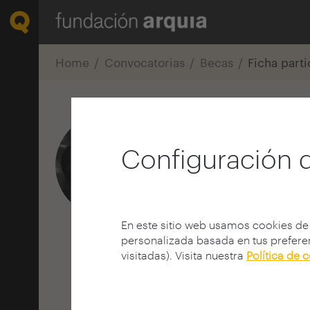
Home
Convocatorias
Becas
Ficha part
Iván Rando 
Configuración 
Arquitecto
E.T.S. A - Madrid - UPM
JAÉN | ESPAÑA
En este sitio web usamos cookies de
personalizada basada en tus preferen
visitadas). Visita nuestra
Política de 