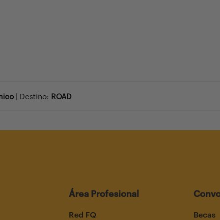
mico
| Destino:
ROAD
Área Profesional
Convo
Red FQ
Becas