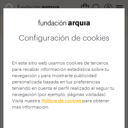
Home
Convocatorias
Becas
Ficha participación
Configuración de cookies
Inés Verónica Mapelli
Oliva
En este sitio web usamos cookies de terceros
para recabar información estadística sobre tu
Estudiante
navegación y para mostrarte publicidad
E.A.M - Univ. Málaga
personalizada basada en tus preferencias
MÁLAGA | ESPAÑA
teniendo en cuenta el perfil realizado al seguir tu
navegación (por ejemplo, páginas visitadas).
Visita nuestra
Política de cookies
para obtener
más información.