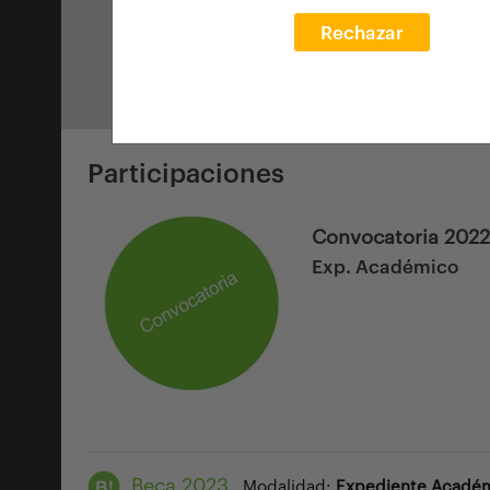
Rechazar
Participaciones
Convocatoria 2022
Exp. Académico
Beca 2023
Modalidad:
Expediente Acadé