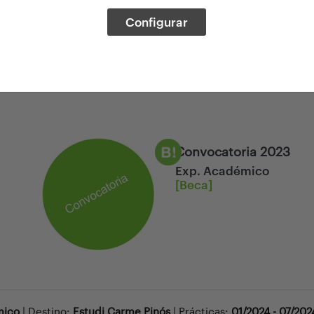
Configurar
Convocatoria 2023
Exp. Académico
[Beca]
mico
| Destino:
Estudi Carme Pinós
| Prácticas:
01/2024 - 07/202