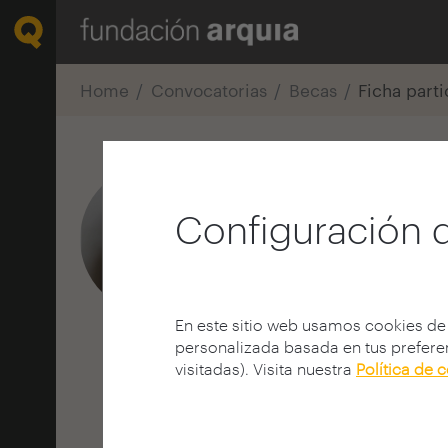
Home
Convocatorias
Becas
Ficha part
Bárbara Luqu
Configuración 
Arquitecto
E.T.S. A - Sevilla - US
SEVILLA | ESPAÑA
En este sitio web usamos cookies de
personalizada basada en tus preferen
visitadas). Visita nuestra
Política de 