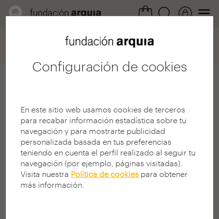
Home
Convocatorias
Becas
Ficha participación
Configuración de cookies
Claudia Sánchez-
Villares Sierra
En este sitio web usamos cookies de terceros
para recabar información estadística sobre tu
Estudiante
navegación y para mostrarte publicidad
Grado en Fundamentos de la
personalizada basada en tus preferencias
Arq. - URJC
teniendo en cuenta el perfil realizado al seguir tu
SALAMANCA | ESPAÑA
navegación (por ejemplo, páginas visitadas).
Visita nuestra
Política de cookies
para obtener
más información.