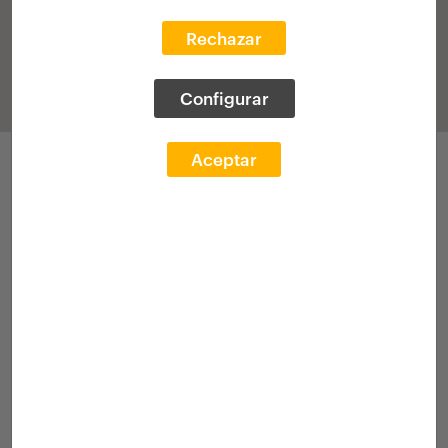
Rechazar
Configurar
Aceptar
Participaciones
Convocatoria 2022
Exp. Académico
Convocatoria 2023