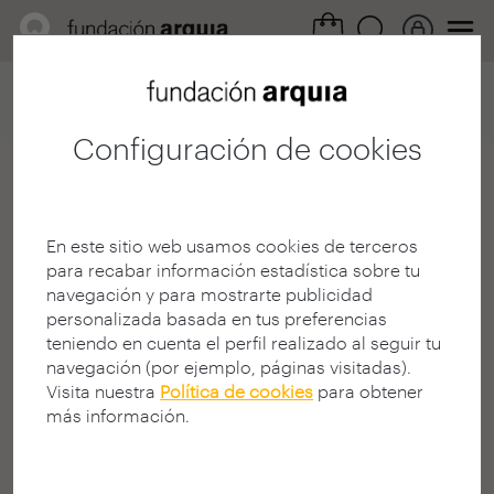
Home
Convocatorias
Investigación
Ficha participación
Configuración de cookies
Lucia De Molina
Benavides
En este sitio web usamos cookies de terceros
para recabar información estadística sobre tu
Arquitecto
navegación y para mostrarte publicidad
E.T.S. A - Granada - UGR
personalizada basada en tus preferencias
GRANADA | ESPAÑA
teniendo en cuenta el perfil realizado al seguir tu
navegación (por ejemplo, páginas visitadas).
Visita nuestra
Política de cookies
para obtener
más información.