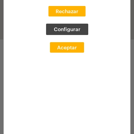
Rechazar
Configurar
Aceptar
Participaciones
Convocatoria 2017
Habitar en la era digital:
Modelos colaborativos para
la ciudad de Nueva York
Proyecto Mencionado
Ver participación