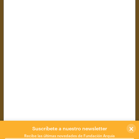
Centro de Documentación
Área Cultural
Área Profesional
Convocatorias
Medios
La Fundación
×
Suscríbete a nuestro newsletter
Recibe las últimas novedades de Fundación Arquia