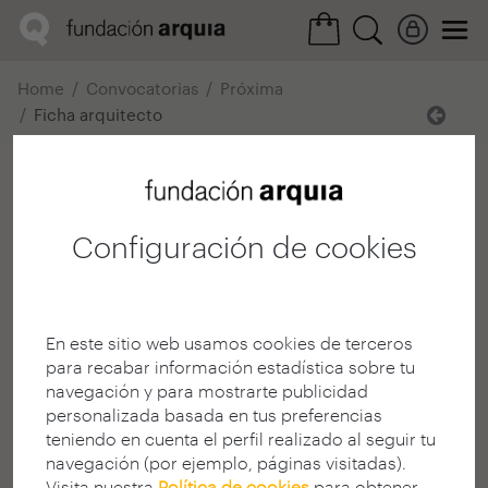
Home
Convocatorias
Próxima
Ficha arquitecto
Francisco Javier Casas
Cobo
Configuración de cookies
Arquitecto
E.T.S. A - Madrid - UPM
MADRID | ESPAÑA
En este sitio web usamos cookies de terceros
www.brijuniarquitectos.com
para recabar información estadística sobre tu
navegación y para mostrarte publicidad
personalizada basada en tus preferencias
teniendo en cuenta el perfil realizado al seguir tu
navegación (por ejemplo, páginas visitadas).
Visita nuestra
Política de cookies
para obtener