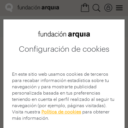
Home
Convocatorias
Próxima
Ficha arquitecto
Configuración de cookies
Antonio Santiago Río
Vázquez
Arquitecto
En este sitio web usamos cookies de terceros
E.T.S. A - A Coruña - UDC
para recabar información estadística sobre tu
CORUÑA | ESPAÑA
navegación y para mostrarte publicidad
www.asrv.es
personalizada basada en tus preferencias
teniendo en cuenta el perfil realizado al seguir tu
navegación (por ejemplo, páginas visitadas).
Visita nuestra
Política de cookies
para obtener
más información.