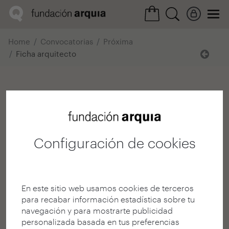
Home
Convocatorias
Próxima
Ficha arquitecto
Andrés Carretero
Arquitecto
E.T.S.A - Valladolid - UVA
VALLADOLID | ESPAÑA
Configuración de cookies
https://montaje.org/
En este sitio web usamos cookies de terceros
para recabar información estadística sobre tu
navegación y para mostrarte publicidad
personalizada basada en tus preferencias